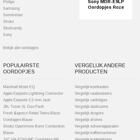
Sony MDR-E9LP
Philips
Oordopjes Roze
Samsung
Sennheiser
Shokz
Skullcandy
Sony
Bekijk alle oordopjes
POPULAIRSTE
VERGELIJK ANDERE
OORDOPJES
PRODUCTEN
Marshall Mode EQ
Vergelijk koelkasten
Apple Earpods Lightning Connector
Vergelijk vaatwassers
Apple Earpods 3,5 mm Jack
Vergelijk cartridges
JBL Tuner XL Duo Pack
Vergelijk dashcams
Fresh &apos;n Rebel Twins Blaze
Vergelijk drogers
Oordopjes Blauw
Vergelijk drones
Shokz Openmove Bone Conduction
Vergelijk scheerapparaten
Blauw
Vergelijk koffiemachines
JVC HA-F160-WE Oordopjes Wit
Vergelijk koptelefoons