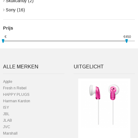
Skullcandy
(2)
Sony
(16)
Prijs
€
€
450
ALLE MERKEN
UITGELICHT
Apple
Fresh n Rebel
HAPPY PLUGS
Harman Kardon
ISY
JBL
JLAB
JVC
Marshall