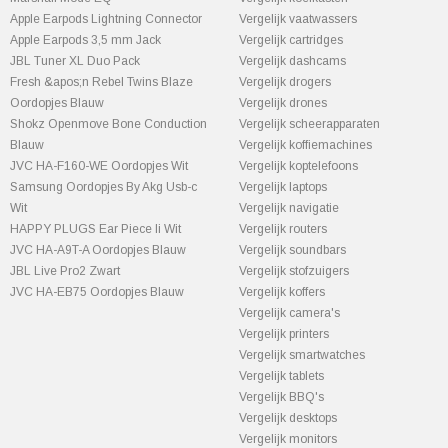
Apple Earpods Lightning Connector
Vergelijk vaatwassers
Apple Earpods 3,5 mm Jack
Vergelijk cartridges
JBL Tuner XL Duo Pack
Vergelijk dashcams
Fresh &apos;n Rebel Twins Blaze
Vergelijk drogers
Oordopjes Blauw
Vergelijk drones
Shokz Openmove Bone Conduction
Vergelijk scheerapparaten
Blauw
Vergelijk koffiemachines
JVC HA-F160-WE Oordopjes Wit
Vergelijk koptelefoons
Samsung Oordopjes By Akg Usb-c
Vergelijk laptops
Wit
Vergelijk navigatie
HAPPY PLUGS Ear Piece Ii Wit
Vergelijk routers
JVC HA-A9T-A Oordopjes Blauw
Vergelijk soundbars
JBL Live Pro2 Zwart
Vergelijk stofzuigers
JVC HA-EB75 Oordopjes Blauw
Vergelijk koffers
Vergelijk camera's
Vergelijk printers
Vergelijk smartwatches
Vergelijk tablets
Vergelijk BBQ's
Vergelijk desktops
Vergelijk monitors