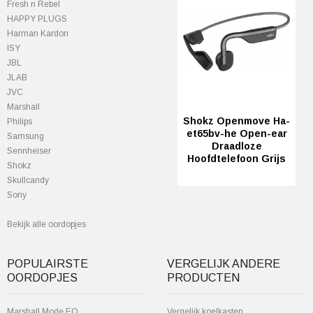
Fresh n Rebel
HAPPY PLUGS
Harman Kardon
ISY
JBL
JLAB
JVC
Marshall
Shokz Openmove Ha-
Philips
et65bv-he Open-ear
Samsung
Draadloze
Sennheiser
Hoofdtelefoon Grijs
Shokz
Skullcandy
Sony
Bekijk alle oordopjes
POPULAIRSTE
VERGELIJK ANDERE
OORDOPJES
PRODUCTEN
Marshall Mode EQ
Vergelijk koelkasten