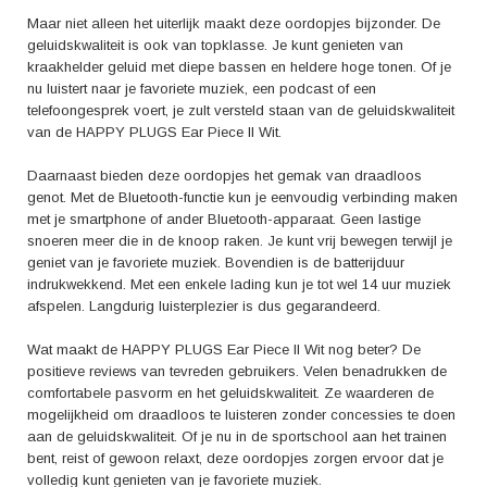
het gevoel van ultieme draadloze vrijheid.
Maar niet alleen het uiterlijk maakt deze oordopjes bijzonder. De
geluidskwaliteit is ook van topklasse. Je kunt genieten van
kraakhelder geluid met diepe bassen en heldere hoge tonen. Of je
nu luistert naar je favoriete muziek, een podcast of een
telefoongesprek voert, je zult versteld staan van de geluidskwaliteit
van de HAPPY PLUGS Ear Piece II Wit.
Daarnaast bieden deze oordopjes het gemak van draadloos
genot. Met de Bluetooth-functie kun je eenvoudig verbinding maken
met je smartphone of ander Bluetooth-apparaat. Geen lastige
snoeren meer die in de knoop raken. Je kunt vrij bewegen terwijl je
geniet van je favoriete muziek. Bovendien is de batterijduur
indrukwekkend. Met een enkele lading kun je tot wel 14 uur muziek
afspelen. Langdurig luisterplezier is dus gegarandeerd.
Wat maakt de HAPPY PLUGS Ear Piece II Wit nog beter? De
positieve reviews van tevreden gebruikers. Velen benadrukken de
comfortabele pasvorm en het geluidskwaliteit. Ze waarderen de
mogelijkheid om draadloos te luisteren zonder concessies te doen
aan de geluidskwaliteit. Of je nu in de sportschool aan het trainen
bent, reist of gewoon relaxt, deze oordopjes zorgen ervoor dat je
volledig kunt genieten van je favoriete muziek.