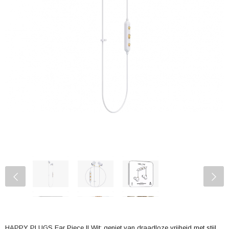
HAPPY PLUGS Ear Piece II Wit: geniet van draadloze vrijheid met stijl