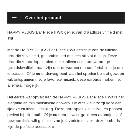
Daarnaast bieden deze oordopjes het gemak van draadloos genot. Met
de Bluetooth-functie kun je eenvoudig verbinding maken met je
Over het product
smartphone of ander Bluetooth-apparaat. Geen lastige snoeren meer
die in de knoop raken. Je kunt vrij bewegen terwijl je geniet van je
favoriete muziek. Bovendien is de batterijduur indrukwekkend. Met een
HAPPY PLUGS Ear Piece II Wit: geniet van draadloze vrijheid met
enkele lading kun je tot wel 14 uur muziek afspelen. Langdurig
stijl
luisterplezier is dus gegarandeerd.
Met de HAPPY PLUGS Ear Piece II Wit geniet je van de ultieme
Wat maakt de HAPPY PLUGS Ear Piece II Wit nog beter? De positieve
draadloze vrijheid, gecombineerd met een stijlvol design. Deze
reviews van tevreden gebruikers. Velen benadrukken de comfortabele
draadloze oordopjes bieden niet alleen een hoogwaardige
pasvorm en het geluidskwaliteit. Ze waarderen de mogelijkheid om
geluidskwaliteit, maar zijn ook ontworpen om comfortabel in je oren
draadloos te luisteren zonder concessies te doen aan de
te passen. Of je nu onderweg bent, aan het sporten bent of gewoon
geluidskwaliteit. Of je nu in de sportschool aan het trainen bent, reist of
wilt ontspannen met je favoriete muziek, deze earbuds maken het
gewoon relaxt, deze oordopjes zorgen ervoor dat je volledig kunt
allemaal mogelijk.
genieten van je favoriete muziek.
Het eerste wat opvalt aan de HAPPY PLUGS Ear Piece II Wit is het
Kortom, met de HAPPY PLUGS Ear Piece II Wit krijg je een combinatie
elegante en minimalistische ontwerp. De witte kleur zorgt voor een
van stijl, comfort en uitstekende geluidskwaliteit. De draadloze vrijheid
tijdloze en frisse uitstraling. Deze oordopjes zijn stijlvol en passen
gecombineerd met het elegante ontwerp maakt deze oordopjes de
perfect bij elke outfit. Of je nu naar je werk gaat, een avondje uit of
perfecte keuze voor iedereen die onderweg van muziek wil genieten.
gewoon thuis wilt genieten van je favoriete muziek, deze earbuds
Bestel vandaag nog je eigen HAPPY PLUGS Ear Piece II Wit en ervaar
zijn de perfecte accessoire.