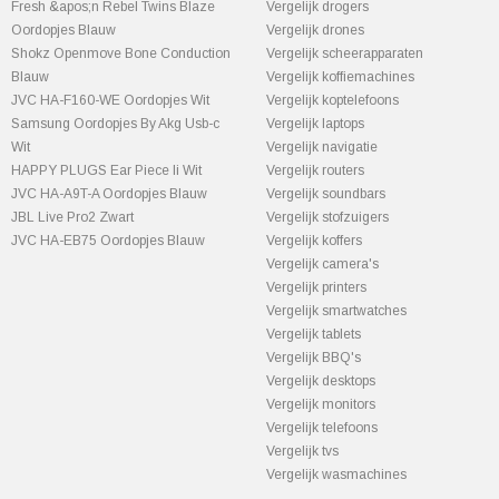
Fresh &apos;n Rebel Twins Blaze
Vergelijk drogers
Oordopjes Blauw
Vergelijk drones
Shokz Openmove Bone Conduction
Vergelijk scheerapparaten
Blauw
Vergelijk koffiemachines
JVC HA-F160-WE Oordopjes Wit
Vergelijk koptelefoons
Samsung Oordopjes By Akg Usb-c
Vergelijk laptops
Wit
Vergelijk navigatie
HAPPY PLUGS Ear Piece Ii Wit
Vergelijk routers
JVC HA-A9T-A Oordopjes Blauw
Vergelijk soundbars
JBL Live Pro2 Zwart
Vergelijk stofzuigers
JVC HA-EB75 Oordopjes Blauw
Vergelijk koffers
Vergelijk camera's
Vergelijk printers
Vergelijk smartwatches
Vergelijk tablets
Vergelijk BBQ's
Vergelijk desktops
Vergelijk monitors
Vergelijk telefoons
Vergelijk tvs
Vergelijk wasmachines