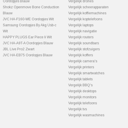
Oordopjes Blauw
Vergelijk drones
Shokz Openmove Bone Conduction
Vergelijk scheerapparaten
Blauw
Vergelijk koffiemachines
JVC HA-F160-WE Oordopjes Wit
Vergelijk koptelefoons
Samsung Oordopjes By Akg Usb-c
Vergelijk laptops
Wit
Vergelijk navigatie
HAPPY PLUGS Ear Piece Ii Wit
Vergelijk routers
JVC HA-A9T-A Oordopjes Blauw
Vergelijk soundbars
JBL Live Pro2 Zwart
Vergelijk stofzuigers
JVC HA-EB75 Oordopjes Blauw
Vergelijk koffers
Vergelijk camera's
Vergelijk printers
Vergelijk smartwatches
Vergelijk tablets
Vergelijk BBQ's
Vergelijk desktops
Vergelijk monitors
Vergelijk telefoons
Vergelijk tvs
Vergelijk wasmachines