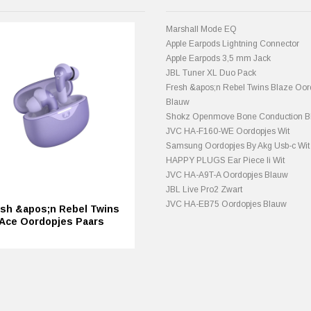
Marshall Mode EQ
Apple Earpods Lightning Connector
Apple Earpods 3,5 mm Jack
JBL Tuner XL Duo Pack
Fresh &apos;n Rebel Twins Blaze Oor
Blauw
Shokz Openmove Bone Conduction B
JVC HA-F160-WE Oordopjes Wit
Samsung Oordopjes By Akg Usb-c Wit
HAPPY PLUGS Ear Piece Ii Wit
JVC HA-A9T-A Oordopjes Blauw
JBL Live Pro2 Zwart
JVC HA-EB75 Oordopjes Blauw
sh &apos;n Rebel Twins
Ace Oordopjes Paars