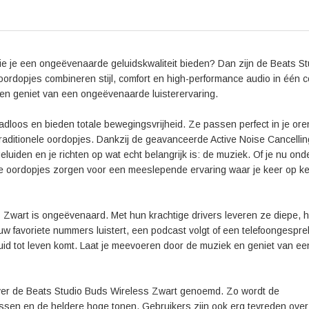
Ervaar de vrijheid van draadloze muziek en laat je
hun stijlvolle ontwerp en hoogwaardige geluidskwali
ongeëvenaarde luisterervaring. Bestel ze vandaag
ie je een ongeëvenaarde geluidskwaliteit bieden? Dan zijn de Beats St
oordopjes combineren stijl, comfort en high-performance audio in één 
 en geniet van een ongeëvenaarde luisterervaring.
adloos en bieden totale bewegingsvrijheid. Ze passen perfect in je ore
raditionele oordopjes. Dankzij de geavanceerde Active Noise Cancellin
eluiden en je richten op wat echt belangrijk is: de muziek. Of je nu on
eze oordopjes zorgen voor een meeslepende ervaring waar je keer op k
 Zwart is ongeëvenaard. Met hun krachtige drivers leveren ze diepe, 
w favoriete nummers luistert, een podcast volgt of een telefoongespre
uid tot leven komt. Laat je meevoeren door de muziek en geniet van ee
over de Beats Studio Buds Wireless Zwart genoemd. Zo wordt de
ssen en de heldere hoge tonen. Gebruikers zijn ook erg tevreden over