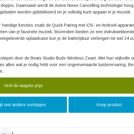
rdopjes. Daarnaast wordt de Active Noise Cancelling-technologie hoog
eluiden worden geblokkeerd en je volledig kunt opgaan in je muziek.
handige functies zoals de Quick Pairing met iOS- en Android-apparat
nieten van je favoriete muziek. Bovendien bieden ze een indrukwekkend
 meegeleverde oplaadcase kun je de batterijduur verlengen tot wel 24 u
eslepen door de Beats Studio Buds Wireless Zwart. Met hun stijlvolle 
s alles wat je nodig hebt voor een ongeëvenaarde luisterervaring. Be
t.
Vind de laagste prijs
ijk met andere oordopjes
Koop product