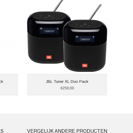
Fre
ck
JBL Tuner XL Duo Pack
€250,00
ES
VERGELIJK ANDERE PRODUCTEN