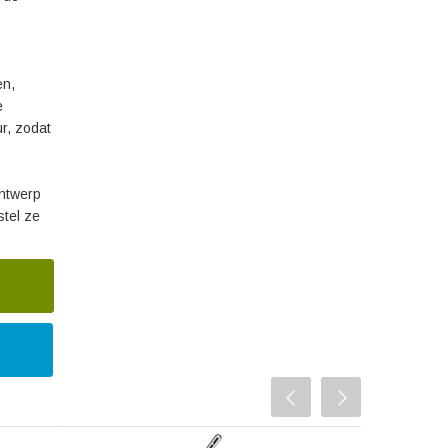
en,
e
ur, zodat
ontwerp
stel ze