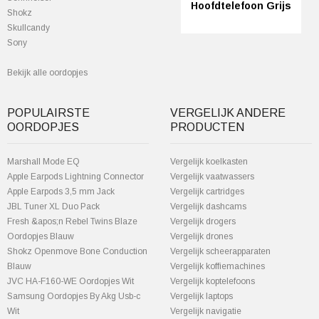
Hoofdtelefoon Grijs
Shokz
Skullcandy
Sony
Bekijk alle oordopjes
POPULAIRSTE
VERGELIJK ANDERE
OORDOPJES
PRODUCTEN
Marshall Mode EQ
Vergelijk koelkasten
Apple Earpods Lightning Connector
Vergelijk vaatwassers
Apple Earpods 3,5 mm Jack
Vergelijk cartridges
JBL Tuner XL Duo Pack
Vergelijk dashcams
Fresh &apos;n Rebel Twins Blaze
Vergelijk drogers
Oordopjes Blauw
Vergelijk drones
Shokz Openmove Bone Conduction
Vergelijk scheerapparaten
Blauw
Vergelijk koffiemachines
JVC HA-F160-WE Oordopjes Wit
Vergelijk koptelefoons
Samsung Oordopjes By Akg Usb-c
Vergelijk laptops
Wit
Vergelijk navigatie