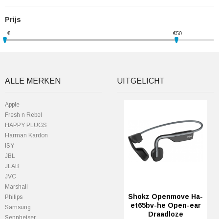
Prijs
€
€
50
ALLE MERKEN
UITGELICHT
Apple
Fresh n Rebel
HAPPY PLUGS
Harman Kardon
ISY
JBL
JLAB
JVC
Marshall
Shokz Openmove Ha-
Philips
et65bv-he Open-ear
Samsung
Draadloze
Sennheiser