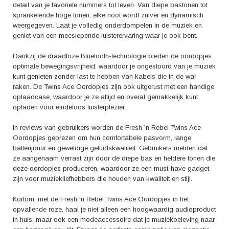
detail van je favoriete nummers tot leven. Van diepe bastonen tot
sprankelende hoge tonen, elke noot wordt zuiver en dynamisch
weergegeven. Laat je volledig onderdompelen in de muziek en
geniet van een meeslepende luisterervaring waar je ook bent.
Dankzij de draadloze Bluetooth-technologie bieden de oordopjes
optimale bewegingsvrijheid, waardoor je ongestoord van je muziek
kunt genieten zonder last te hebben van kabels die in de war
raken. De Twins Ace Oordopjes zijn ook uitgerust met een handige
oplaadcase, waardoor je ze altijd en overal gemakkelijk kunt
opladen voor eindeloos luisterplezier.
In reviews van gebruikers worden de Fresh 'n Rebel Twins Ace
Oordopjes geprezen om hun comfortabele pasvorm, lange
batterijduur en geweldige geluidskwaliteit. Gebruikers melden dat
ze aangenaam verrast zijn door de diepe bas en heldere tonen die
deze oordopjes produceren, waardoor ze een must-have gadget
zijn voor muziekliefhebbers die houden van kwaliteit en stijl.
Kortom, met de Fresh 'n Rebel Twins Ace Oordopjes in het
opvallende roze, haal je niet alleen een hoogwaardig audioproduct
in huis, maar ook een modeaccessoire dat je muziekbeleving naar