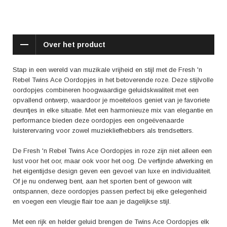
optimale bewegingsvrijheid, waardoor je ongestoord van je muziek kunt
genieten zonder last te hebben van kabels die in de war raken. De
Twins Ace Oordopjes zijn ook uitgerust met een handige oplaadcase,
waardoor je ze altijd en overal gemakkelijk kunt opladen voor
Over het product
eindeloos luisterplezier.
In reviews van gebruikers worden de Fresh 'n Rebel Twins Ace
Stap in een wereld van muzikale vrijheid en stijl met de Fresh 'n
Oordopjes geprezen om hun comfortabele pasvorm, lange batterijduur
Rebel Twins Ace Oordopjes in het betoverende roze. Deze stijlvolle
en geweldige geluidskwaliteit. Gebruikers melden dat ze aangenaam
oordopjes combineren hoogwaardige geluidskwaliteit met een
verrast zijn door de diepe bas en heldere tonen die deze oordopjes
opvallend ontwerp, waardoor je moeiteloos geniet van je favoriete
produceren, waardoor ze een must-have gadget zijn voor
deuntjes in elke situatie. Met een harmonieuze mix van elegantie en
muziekliefhebbers die houden van kwaliteit en stijl.
performance bieden deze oordopjes een ongeëvenaarde
luisterervaring voor zowel muziekliefhebbers als trendsetters.
Kortom, met de Fresh 'n Rebel Twins Ace Oordopjes in het opvallende
roze, haal je niet alleen een hoogwaardig audioproduct in huis, maar
De Fresh 'n Rebel Twins Ace Oordopjes in roze zijn niet alleen een
ook een modeaccessoire dat je muziekbeleving naar een hoger niveau
lust voor het oor, maar ook voor het oog. De verfijnde afwerking en
tilt. Ervaar de perfecte combinatie van elegantie, prestatie en comfort met
het eigentijdse design geven een gevoel van luxe en individualiteit.
deze trendy oordopjes en dompel jezelf onder in een wereld van
Of je nu onderweg bent, aan het sporten bent of gewoon wilt
onbeperkte mogelijkheden voor een geluidservaring die je zintuigen zal
ontspannen, deze oordopjes passen perfect bij elke gelegenheid
betoveren.
en voegen een vleugje flair toe aan je dagelijkse stijl.
Met een rijk en helder geluid brengen de Twins Ace Oordopjes elk