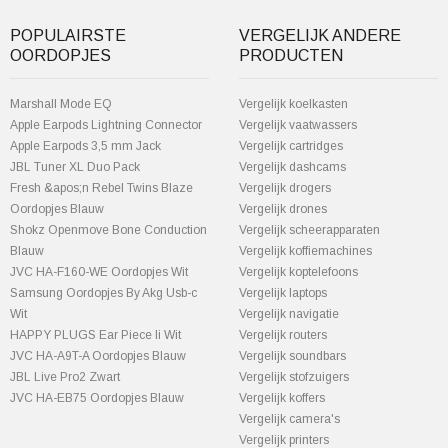
POPULAIRSTE
VERGELIJK ANDERE
OORDOPJES
PRODUCTEN
Marshall Mode EQ
Vergelijk koelkasten
Apple Earpods Lightning Connector
Vergelijk vaatwassers
Apple Earpods 3,5 mm Jack
Vergelijk cartridges
JBL Tuner XL Duo Pack
Vergelijk dashcams
Fresh &apos;n Rebel Twins Blaze
Vergelijk drogers
Oordopjes Blauw
Vergelijk drones
Shokz Openmove Bone Conduction
Vergelijk scheerapparaten
Blauw
Vergelijk koffiemachines
JVC HA-F160-WE Oordopjes Wit
Vergelijk koptelefoons
Samsung Oordopjes By Akg Usb-c
Vergelijk laptops
Wit
Vergelijk navigatie
HAPPY PLUGS Ear Piece Ii Wit
Vergelijk routers
JVC HA-A9T-A Oordopjes Blauw
Vergelijk soundbars
JBL Live Pro2 Zwart
Vergelijk stofzuigers
JVC HA-EB75 Oordopjes Blauw
Vergelijk koffers
Vergelijk camera's
Vergelijk printers