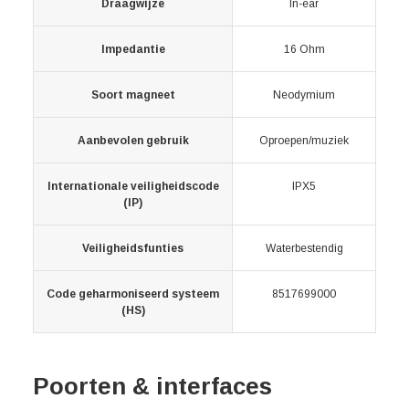
Draagwijze
In-ear
Impedantie
16 Ohm
Soort magneet
Neodymium
Aanbevolen gebruik
Oproepen/muziek
Internationale veiligheidscode
IPX5
(IP)
Veiligheidsfunties
Waterbestendig
Code geharmoniseerd systeem
8517699000
(HS)
Poorten & interfaces