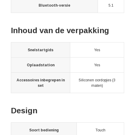
Bluetooth-versie
5.1
Inhoud van de verpakking
Snelstartgids
Yes
Oplaadstation
Yes
Accessoires inbegrepen in
Siliconen oordopjes (3
set
maten)
Design
Soort bediening
Touch