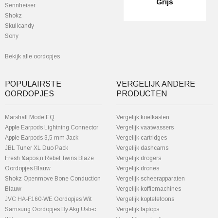
Grijs
Sennheiser
Shokz
Skullcandy
Sony
Bekijk alle oordopjes
POPULAIRSTE
VERGELIJK ANDERE
OORDOPJES
PRODUCTEN
Marshall Mode EQ
Vergelijk koelkasten
Apple Earpods Lightning Connector
Vergelijk vaatwassers
Apple Earpods 3,5 mm Jack
Vergelijk cartridges
JBL Tuner XL Duo Pack
Vergelijk dashcams
Fresh &apos;n Rebel Twins Blaze
Vergelijk drogers
Oordopjes Blauw
Vergelijk drones
Shokz Openmove Bone Conduction
Vergelijk scheerapparaten
Blauw
Vergelijk koffiemachines
JVC HA-F160-WE Oordopjes Wit
Vergelijk koptelefoons
Samsung Oordopjes By Akg Usb-c
Vergelijk laptops