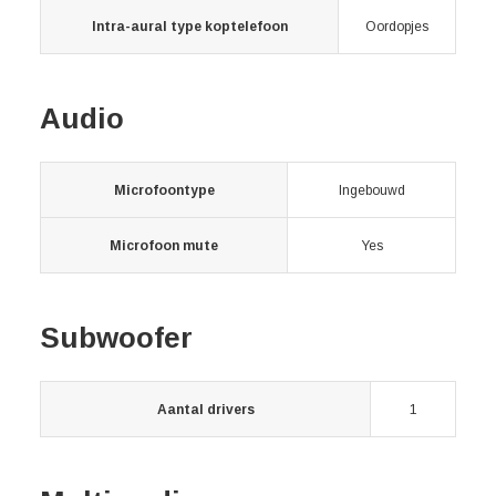
Intra-aural type koptelefoon
Oordopjes
Audio
Microfoontype
Ingebouwd
Microfoon mute
Yes
Subwoofer
Aantal drivers
1