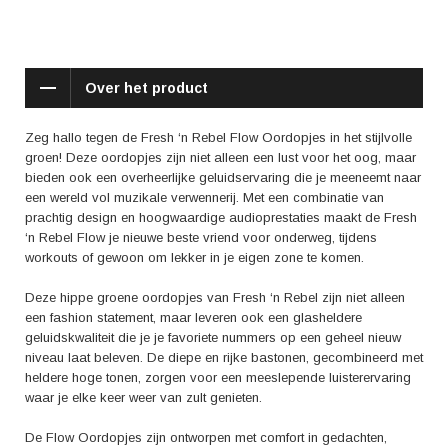
slechts een paar klikken.
De Fresh ‘n Rebel Flow Oordopjes zijn niet alleen geliefd om hun
uitstekende geluidskwaliteit en comfortabele pasvorm, maar ook om hun
Over het product
duurzaamheid en stijlvolle uitstraling. Of je nu onderweg bent, aan het
sporten bent of gewoon thuis ontspant, deze oordopjes zijn de perfecte
metgezel voor elke gelegenheid.
Zeg hallo tegen de Fresh ‘n Rebel Flow Oordopjes in het stijlvolle
groen! Deze oordopjes zijn niet alleen een lust voor het oog, maar
Volgens positieve reviews van gebruikers bieden de Fresh ‘n Rebel
bieden ook een overheerlijke geluidservaring die je meeneemt naar
Flow Oordopjes groen niet alleen een geweldige geluidskwaliteit, maar
een wereld vol muzikale verwennerij. Met een combinatie van
zijn ze ook comfortabel om langdurig te dragen, en de handige
prachtig design en hoogwaardige audioprestaties maakt de Fresh
afstandsbediening wordt als zeer praktisch ervaren voor het bedienen
‘n Rebel Flow je nieuwe beste vriend voor onderweg, tijdens
van je muziek en oproepen.
workouts of gewoon om lekker in je eigen zone te komen.
Kortom, met de Fresh ‘n Rebel Flow Oordopjes groen haal je niet alleen
Deze hippe groene oordopjes van Fresh ‘n Rebel zijn niet alleen
een hoogwaardig audioproduct in huis, maar een stijlvol accessoire dat
een fashion statement, maar leveren ook een glasheldere
je muzikale beleving naar nieuwe hoogten tilt. Ervaar zelf het genot van
geluidskwaliteit die je je favoriete nummers op een geheel nieuw
uitmuntende geluidskwaliteit verpakt in een trendy design en laat je
niveau laat beleven. De diepe en rijke bastonen, gecombineerd met
meevoeren door de betoverende klanken van de Flow Oordopjes van
heldere hoge tonen, zorgen voor een meeslepende luisterervaring
Fresh ‘n Rebel!
waar je elke keer weer van zult genieten.
De Flow Oordopjes zijn ontworpen met comfort in gedachten,