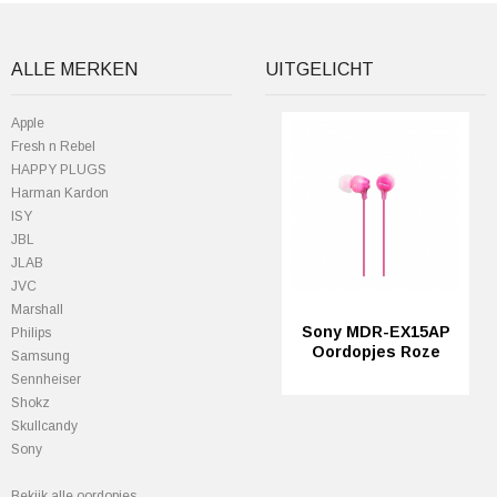
ALLE MERKEN
UITGELICHT
Apple
Fresh n Rebel
HAPPY PLUGS
Harman Kardon
ISY
JBL
JLAB
JVC
Marshall
Sony MDR-EX15AP
Philips
Oordopjes Roze
Samsung
Sennheiser
Shokz
Skullcandy
Sony
Bekijk alle oordopjes