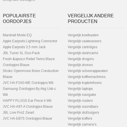
POPULAIRSTE
VERGELIJK ANDERE
OORDOPJES
PRODUCTEN
Marshall Mode EQ
Vergelijk koelkasten
Apple Earpods Lightning Connector
Vergelijk vaatwassers
Apple Earpods 3,5 mm Jack
Vergelijk cartridges
JBL Tuner XL Duo Pack
Vergelijk dashcams
Fresh &apos;n Rebel Twins Blaze
Vergelijk drogers
Oordopjes Blauw
Vergelijk drones
Shokz Openmove Bone Conduction
Vergelijk scheerapparaten
Blauw
Vergelijk koffiemachines
JVC HA-F160-WE Oordopjes Wit
Vergelijk koptelefoons
Samsung Oordopjes By Akg Usb-c
Vergelijk laptops
Wit
Vergelijk navigatie
HAPPY PLUGS Ear Piece Ii Wit
Vergelijk routers
JVC HA-A9T-A Oordopjes Blauw
Vergelijk soundbars
JBL Live Pro2 Zwart
Vergelijk stofzuigers
JVC HA-EB75 Oordopjes Blauw
Vergelijk koffers
Vergelijk camera's