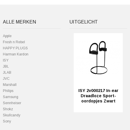
ALLE MERKEN
UITGELICHT
Apple
Fresh n Rebel
HAPPY PLUGS
Harman Kardon
ISY
JBL
JLAB
JVC
Marshall
ISY 2v000217 In-ear
Philips
Draadloze Sport-
Samsung
oordopjes Zwart
Sennheiser
Shokz
Skullcandy
Sony