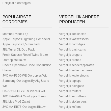
Bekijk alle oordopjes
POPULAIRSTE
VERGELIJK ANDERE
OORDOPJES
PRODUCTEN
Marshall Mode EQ
Vergelijk koelkasten
Apple Earpods Lightning Connector
Vergelijk vaatwassers
Apple Earpods 3,5 mm Jack
Vergelijk cartridges
JBL Tuner XL Duo Pack
Vergelijk dashcams
Fresh &apos;n Rebel Twins Blaze
Vergelijk drogers
Oordopjes Blauw
Vergelijk drones
Shokz Openmove Bone Conduction
Vergelijk scheerapparaten
Blauw
Vergelijk koffiemachines
JVC HA-F160-WE Oordopjes Wit
Vergelijk koptelefoons
Samsung Oordopjes By Akg Usb-c
Vergelijk laptops
Wit
Vergelijk navigatie
HAPPY PLUGS Ear Piece Ii Wit
Vergelijk routers
JVC HA-A9T-A Oordopjes Blauw
Vergelijk soundbars
JBL Live Pro2 Zwart
Vergelijk stofzuigers
JVC HA-EB75 Oordopjes Blauw
Vergelijk koffers