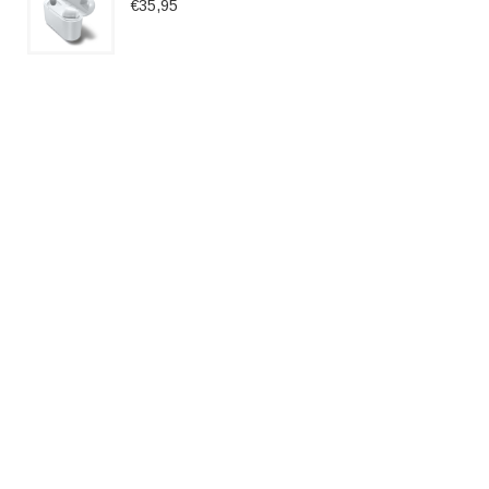
€35,95
Marshall Mode EQ
€54,95