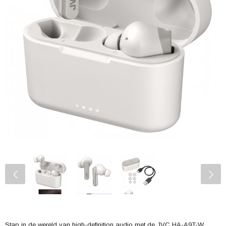
Stap in de wereld van high-definition audio met de JVC HA-A9T-W