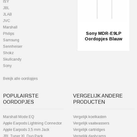
ISY
JBL
JLAB
JVC
Marshall
Sony MDR-E9LP
Philips
Oordopjes Blauw
Samsung
Sennheiser
Shokz
Skullcandy
Sony
Bekijk alle oordopjes
POPULAIRSTE
VERGELIJK ANDERE
OORDOPJES
PRODUCTEN
Marshall Mode EQ
Vergelijk koelkasten
Apple Earpods Lightning Connector
Vergelijk vaatwassers
Apple Earpods 3,5 mm Jack
Vergelijk cartridges
JBL Tuner XL Duo Pack
Vergelijk dashcams