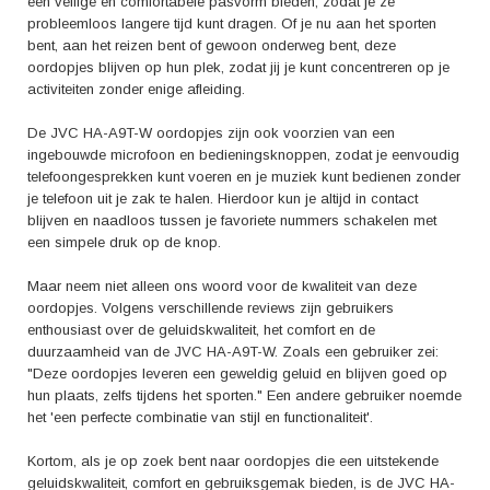
een veilige en comfortabele pasvorm bieden, zodat je ze
probleemloos langere tijd kunt dragen. Of je nu aan het sporten
bent, aan het reizen bent of gewoon onderweg bent, deze
oordopjes blijven op hun plek, zodat jij je kunt concentreren op je
activiteiten zonder enige afleiding.
De JVC HA-A9T-W oordopjes zijn ook voorzien van een
ingebouwde microfoon en bedieningsknoppen, zodat je eenvoudig
telefoongesprekken kunt voeren en je muziek kunt bedienen zonder
je telefoon uit je zak te halen. Hierdoor kun je altijd in contact
blijven en naadloos tussen je favoriete nummers schakelen met
een simpele druk op de knop.
Maar neem niet alleen ons woord voor de kwaliteit van deze
oordopjes. Volgens verschillende reviews zijn gebruikers
enthousiast over de geluidskwaliteit, het comfort en de
duurzaamheid van de JVC HA-A9T-W. Zoals een gebruiker zei:
"Deze oordopjes leveren een geweldig geluid en blijven goed op
hun plaats, zelfs tijdens het sporten." Een andere gebruiker noemde
het 'een perfecte combinatie van stijl en functionaliteit'.
Kortom, als je op zoek bent naar oordopjes die een uitstekende
geluidskwaliteit, comfort en gebruiksgemak bieden, is de JVC HA-