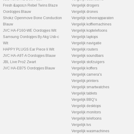
Fresh &apos;n Rebel Twins Blaze
Vergelijk drogers
Oordopjes Blauw
Vergelijk drones
Shokz Openmove Bone Conduction
Vergelijk scheerapparaten
Blauw
Vergelijk koffiemachines
JVC HA-F160-WE Oordopjes Wit
Vergelijk koptelefoons
Samsung Oordopjes By Akg Usb-c
Vergelijk laptops
Wit
Vergelijk navigatie
HAPPY PLUGS Ear Piece Ii Wit
Vergelijk routers
JVC HA-A9T-A Oordopjes Blauw
Vergelijk soundbars
JBL Live Pro2 Zwart
Vergelijk stofzuigers
JVC HA-EB75 Oordopjes Blauw
Vergelijk koffers
Vergelijk camera's
Vergelijk printers
Vergelijk smartwatches
Vergelijk tablets
Vergelijk BBQ's
Vergelijk desktops
Vergelijk monitors
Vergelijk telefoons
Vergelijk tvs
Vergelijk wasmachines