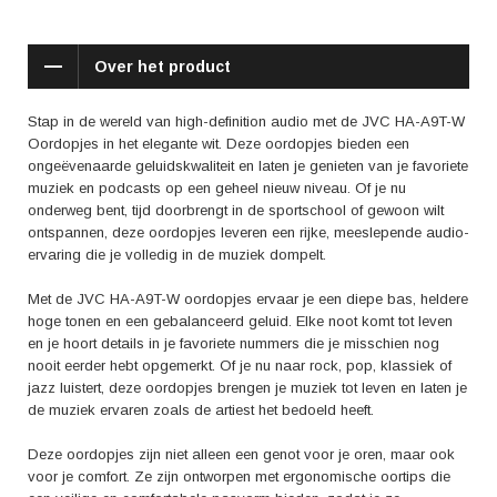
microfoon en bedieningsknoppen, zodat je eenvoudig
telefoongesprekken kunt voeren en je muziek kunt bedienen zonder je
telefoon uit je zak te halen. Hierdoor kun je altijd in contact blijven en
Over het product
naadloos tussen je favoriete nummers schakelen met een simpele druk
op de knop.
Stap in de wereld van high-definition audio met de JVC HA-A9T-W
Maar neem niet alleen ons woord voor de kwaliteit van deze oordopjes.
Oordopjes in het elegante wit. Deze oordopjes bieden een
Volgens verschillende reviews zijn gebruikers enthousiast over de
ongeëvenaarde geluidskwaliteit en laten je genieten van je favoriete
geluidskwaliteit, het comfort en de duurzaamheid van de JVC HA-A9T-
muziek en podcasts op een geheel nieuw niveau. Of je nu
W. Zoals een gebruiker zei: "Deze oordopjes leveren een geweldig
onderweg bent, tijd doorbrengt in de sportschool of gewoon wilt
geluid en blijven goed op hun plaats, zelfs tijdens het sporten." Een
ontspannen, deze oordopjes leveren een rijke, meeslepende audio-
andere gebruiker noemde het 'een perfecte combinatie van stijl en
ervaring die je volledig in de muziek dompelt.
functionaliteit'.
Met de JVC HA-A9T-W oordopjes ervaar je een diepe bas, heldere
Kortom, als je op zoek bent naar oordopjes die een uitstekende
hoge tonen en een gebalanceerd geluid. Elke noot komt tot leven
geluidskwaliteit, comfort en gebruiksgemak bieden, is de JVC HA-A9T-
en je hoort details in je favoriete nummers die je misschien nog
W in het wit een uitstekende keuze. Geniet van je muziek op een geheel
nooit eerder hebt opgemerkt. Of je nu naar rock, pop, klassiek of
nieuw niveau en laat je onderdompelen in een meeslepende audio-
jazz luistert, deze oordopjes brengen je muziek tot leven en laten je
ervaring. Bestel nu jouw JVC HA-A9T-W oordopjes en maak je klaar
de muziek ervaren zoals de artiest het bedoeld heeft.
om jouw muziekbeleving naar nieuwe hoogtes te tillen.
Deze oordopjes zijn niet alleen een genot voor je oren, maar ook
voor je comfort. Ze zijn ontworpen met ergonomische oortips die